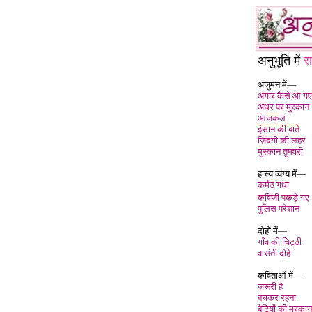
अनुभूति में
र
अंजुमन में—
अंगार कैसे आ गए
अधर पर मुस्कान
आजकल
इंसान की बातें
ज़िंदगी की लहर
मुस्कान तुम्हारी
हास्य व्यंग्य में—
कर्मठ गधा
कविजी पकड़े गए
पुलिस परेशान
दोहों में—
गाँव की चिट्ठी
वासंती दोहे
कविताओं में—
ज़रूरी है
बचकर रहना
बेटियों की मुस्कान