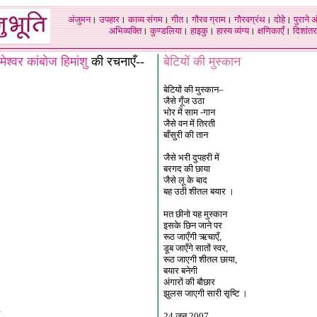
अंजुमन
।
उपहार
।
काव्य संगम
।
गीत
।
गौरव ग्राम
।
गौरवग्रंथ
।
दोहे
।
पुराने 
अभिव्यक्ति
।
कुण्डलिया
।
हाइकु
।
हास्य व्यंग्य
।
क्षणिकाएँ
।
दिशांतर
ामेश्वर कांबोज हिमांशु
की रचनाएँ--
बेटियों की मुस्कान
बेटियों की मुस्कान–
जैसे गूँज उठा
भोर में साम -गान
जैसे वन में तिरती
बाँसुरी की तान
जैसे भरी दुपहरी में
बरगद की छाया
जैसे लू के बाद
बह उठी शीतल बयार ।
मत छीनो यह मुस्कान
इसके छिन जाने पर
रूठ जाएँगी ऋचाएँ,
डूब जाएँगे सातों स्वर,
रूठ जाएगी शीतल छाया,
बयार बनेगी
अंगारों की बौछार
झुलस जाएगी सारी सृष्टि ।
24 जून 2007