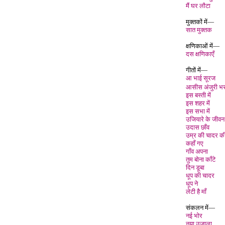
मैं घर लौटा
मुक्तकों में—
सात मुक्तक
क्षणिकाओं में—
दस क्षणिकाएँ
गीतों में—
आ भाई सूरज
आसीस अंजुरी भ
इस बस्ती मे
इस शहर में
इस सभा में
उजियारे के जीवन म
उदास छाँव
उम्र की चादर क
कहाँ गए
गाँव अपना
तुम बोना काँटे
दिन डूबा
धूप की चादर
धूप ने
लेटी है माँ
संकलन में—
नई भोर
नया उजाला