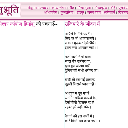
अंजुमन
।
उपहार
।
काव्य संगम
।
गीत
।
गौरव ग्राम
।
गौरवग्रंथ
।
दोहे
।
पुराने 
अभिव्यक्ति
।
कुण्डलिया
।
हाइकु
।
हास्य व्यंग्य
।
क्षणिकाएँ
।
दिशांतर
मेश्वर कांबोज हिमांशु
की रचनाएँ--
उजियारे के जीवन में
ना पैरों के नीचे धरती।
सिर पर भी आकाश नहीं।।
पलभर मुड़कर देखे पीछे।
इतना तक अवकाश नहीं।।
मज़्में वालों ने पी डाला
सारा नीर सरोवर का,
हुआ बुरा अंजाम यहाँ
दुनिया की सभी धरोहर का।
बाकी तो बच पाई तलछट।
बुझती जिससे प्यास नहीं॥
अंधकूप में डूब गए हैं
अनगिन पथिक कारवाँ के ,
देखो कैसे खिसक गए हैं
रहबर हमें यहाँ लाके।
बेगानों की इस बस्ती में।
कोई किसी का खास नहीं।।