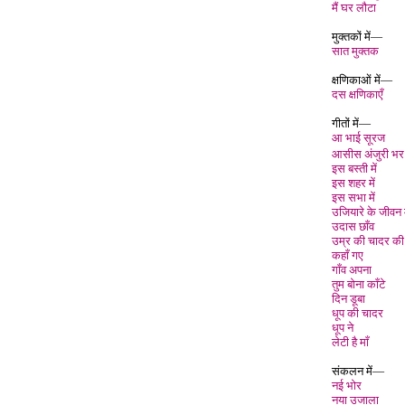
मैं घर लौटा
मुक्तकों में—
सात मुक्तक
क्षणिकाओं में—
दस क्षणिकाएँ
गीतों में—
आ भाई सूरज
आसीस अंजुरी भर
इस बस्ती मे
इस शहर में
इस सभा में
उजियारे के जीवन म
उदास छाँव
उम्र की चादर की
कहाँ गए
गाँव अपना
तुम बोना काँटे
दिन डूबा
धूप की चादर
धूप ने
लेटी है माँ
संकलन में—
नई भोर
नया उजाला