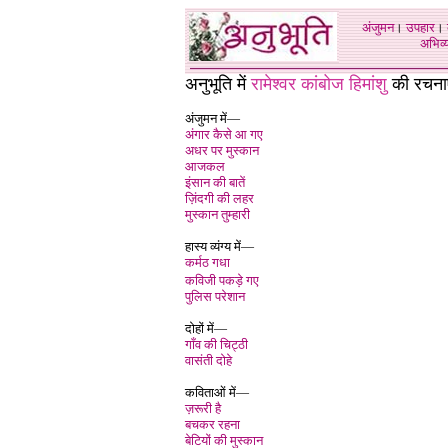
अंजुमन
।
उपहार
।
अभिव्य
अनुभूति में
रामेश्वर कांबोज हिमांशु
की रचनाए
अंजुमन में—
अंगार कैसे आ गए
अधर पर मुस्कान
आजकल
इंसान की बातें
ज़िंदगी की लहर
मुस्कान तुम्हारी
हास्य व्यंग्य में—
कर्मठ गधा
कविजी पकड़े गए
पुलिस परेशान
दोहों में—
गाँव की चिट्ठी
वासंती दोहे
कविताओं में—
ज़रूरी है
बचकर रहना
बेटियों की मुस्कान