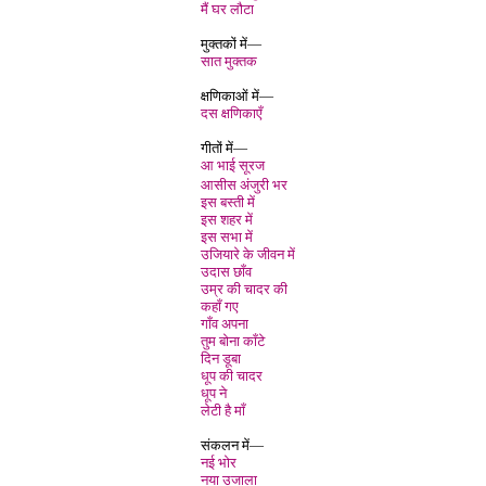
मैं घर लौटा
मुक्तकों में—
सात मुक्तक
क्षणिकाओं में—
दस क्षणिकाएँ
गीतों में—
आ भाई सूरज
आसीस अंजुरी भर
इस बस्ती मे
इस शहर में
इस सभा में
उजियारे के जीवन में
उदास छाँव
उम्र की चादर की
कहाँ गए
गाँव अपना
तुम बोना काँटे
दिन डूबा
धूप की चादर
धूप ने
लेटी है माँ
संकलन में—
नई भोर
नया उजाला