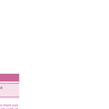
जें
ंधित लेखकों अथवा