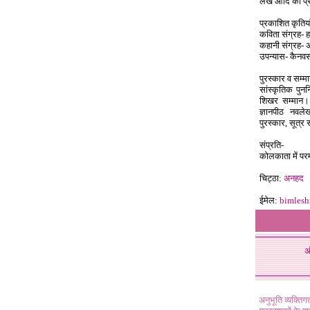
लेख आदि का प
प्रकाशित कृतिया
कविता संग्रह- ह
कहानी संग्रह- 
उपन्यास- कैनवस
पुरस्कार व सम्म
सांस्कृतिक पुनर
शिखर सम्मान। 
ज्ञानपीठ नवल
पुरस्कार, सूत्र
संप्रति-
कोलकाता में परम
चिट्ठा:
अनहद
ईमेल:
bimles
अ
अनुभूति व्यक्ति