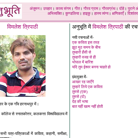
अंजुमन
।
उपहार
।
काव्य संगम
।
गीत
।
गौरव ग्राम
।
गौरवग्रंथ
।
दोहे
।
पुराने 
अभिव्यक्ति
।
कुण्डलिया
।
हाइकु
।
हास्य व्यंग्य
।
क्षणिकाएँ
।
दिशांतर
विमलेश त्रिपाठी
अनुभूति में
विमलेश त्रिपाठी
की रच
नयी रचनाओं में-
एक कविता इस तरह
झूठ मूठ समय के बीच
तुम्हारी हँसी से
तुम्हारी वजह से ही
भोपाल में बारिश
यदि तुम ईश्वर बनना चाहते हो
छंदमुक्त में-
आखर रह जाएँगे
तुम्हारे लिये एक कविता
तुमसे (एक)
तुमसे (दो)
देह की भाषा
हार के एक गाँव हरनाथपुर में।
बात यहीं खत्म नहीं होती
ंसी कॉलेज से स्नातकोत्तर, कलकत्ता विश्वविद्यालय में
ी पत्र-पत्रिकाओं में कविता, कहानी, समीक्षा,