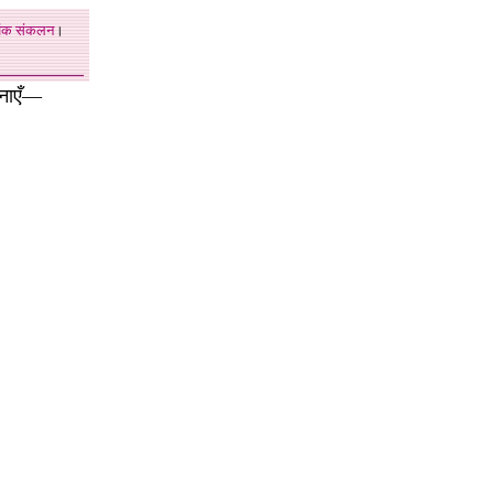
अंक
संकलन
।
नाएँ—