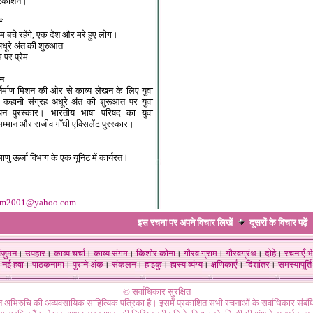
्रकाशन।
ँ-
म बचे रहेंगे, एक देश और मरे हुए लोग।
अधूरे अंत की शुरुआत
 पर प्रेम
ान-
्निर्माण मिशन की ओर से काव्य लेखन के लिए युवा
कहानी संग्रह अधूरे अंत की शुरूआत पर युवा
ेखन पुरस्कार। भारतीय भाषा परिषद का युवा
 सम्मान और राजीव गाँधी एक्सिलेंट पुरस्कार।
ाणु ऊर्जा विभाग के एक यूनिट में कार्यरत।
hm2001@yahoo.com
इस रचना पर अपने विचार लिखें
दूसरों के विचार
पढ़ें
ंजुमन
।
उपहार
।
काव्य चर्चा
।
काव्य संगम
।
किशोर कोना
।
गौरव ग्राम
।
गौरवग्रंथ
।
दोहे
।
रचनाएँ भे
नई हवा
।
पाठकनामा
।
पुराने अंक
।
संकलन
।
हाइकु
।
हास्य व्यंग्य
।
क्षणिकाएँ
।
दिशांतर
।
समस्यापूर्ति
© सर्वाधिकार सुरक्षित
गत अभिरुचि की अव्यवसायिक साहित्यिक पत्रिका है। इसमें प्रकाशित सभी रचनाओं के सर्वाधिकार संब