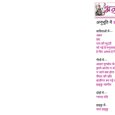
अनुभूति में
ड
कविताओं में—
अक्षर
छंद
रात की मुट्ठी
सो गई है मनुजता
हे चिर अव्यय हे 
गीतों में—
आहत युगबोध के
इतने आरोप न थ
न जाने क्या होगा
पीपल की छाँव
बाज़ीगर बन गई व
हाइकु नवगीत
दोहों में—
ग्यारह दोहे
हाइकु में-
सात हाइकु