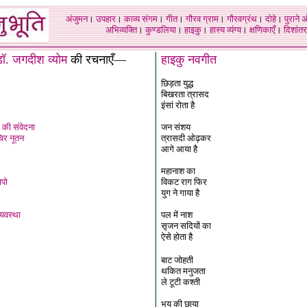
अंजुमन
।
उपहार
।
काव्य संगम
।
गीत
।
गौरव ग्राम
।
गौरवग्रंथ
।
दोहे
।
पुराने 
अभिव्यक्ति
।
कुण्डलिया
।
हाइकु
।
हास्य व्यंग्य
।
क्षणिकाएँ
।
दिशांतर
ॉ. जगदीश व्योम
की रचनाएँ—
हाइकु नवगीत
छिड़ता युद्ध
बिखरता त्रासद
इंसां रोता है
 की संवेदना
जन संशय
चिर नूतन
त्रासदी ओढ़कर
आगे आया है
महानाश का
ोपो
विकट राग फिर
युग ने गाया है
्यवस्था
पल में नाश
सृजन सदियों का
ऐसे होता है
बाट जोहती
थकित मनुजता
ले टूटी कश्ती
भय की छाया