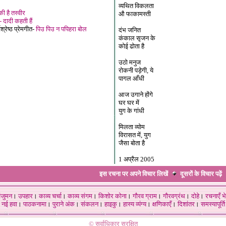
व्यथित विकलता
 है तस्वीर
औ फाकामस्ती
- दादी कहती हैं
श्रेष्ठ प्रेमगीत-
पिउ पिउ न पपिहरा बोल
दंभ जनित
कंकाल सृजन के
कोई ढोता है
उठो मनुज
रोकनी पड़ेगी, ये
पागल आँधी
आज उगाने होंगे
घर घर में
युग के गांधी
मिलता व्योम
विरासत में, युग
जैसा बोता है
1 अप्रैल 2005
इस रचना पर अपने विचार लिखें
दूसरों के विचार
पढ़ें
ंजुमन
।
उपहार
।
काव्य चर्चा
।
काव्य संगम
।
किशोर कोना
।
गौरव ग्राम
।
गौरवग्रंथ
।
दोहे
।
रचनाएँ भे
नई हवा
।
पाठकनामा
।
पुराने अंक
।
संकलन
।
हाइकु
।
हास्य व्यंग्य
।
क्षणिकाएँ
।
दिशांतर
।
समस्यापूर्ति
© सर्वाधिकार सुरक्षित