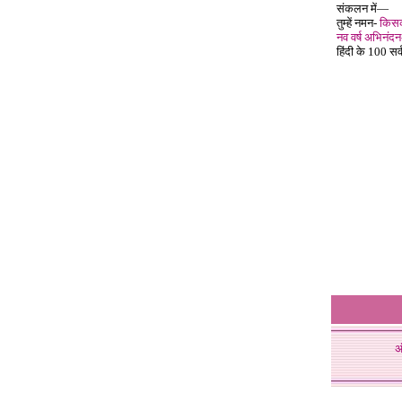
संकलन में—
तुम्हें नमन-
किसकी
नव वर्ष अभिनंदन
हिंदी के 100 सर्व
अ