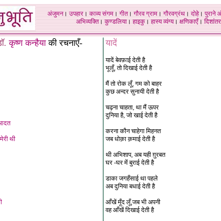
अंजुमन
।
उपहार
।
काव्य संगम
।
गीत
।
गौरव ग्राम
।
गौरवग्रंथ
।
दोहे
।
पुराने 
अभिव्यक्ति
।
कुण्डलिया
।
हाइकु
।
हास्य व्यंग्य
।
क्षणिकाएँ
।
दिशांतर
ड
ॉ.
कृष्ण कन्हैया
की रचनाएँ-
यादें
यादें बेवफ़ाई देती है
भूलूँ, तो दिखाई देती है
मैं तो रोक लूँ, गम को बाहर
कुछ अन्दर सुनायी देती है
चढ़ना चाहता, था मैं ऊपर
दुनिया है, जो खाई देती है
 आदत
करना कौन चाहेगा मिहनत
मेरी थी
जब धोक़ा क़माई देती है
थी अभिशाप, अब यही ग़ुरबत
घर -घर में बुराई देती है
डाका जगहँसाई था पहले
अब दुनिया बधाई देती है
ी
आँखें मूँद लूँ,जब भी अपनी
वह आँखें दिखाई देती है