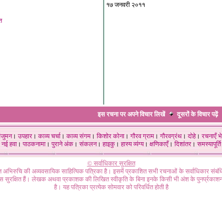
१७ जनवरी २०११
त
इस रचना पर अपने विचार लिखें
दूसरों के विचार
पढ़ें
ंजुमन
।
उपहार
।
काव्य चर्चा
।
काव्य संगम
।
किशोर कोना
।
गौरव ग्राम
।
गौरवग्रंथ
।
दोहे
।
रचनाएँ भे
नई हवा
।
पाठकनामा
।
पुराने अंक
।
संकलन
।
हाइकु
।
हास्य व्यंग्य
।
क्षणिकाएँ
।
दिशांतर
।
समस्यापूर्ति
© सर्वाधिकार सुरक्षित
गत अभिरुचि की अव्यवसायिक साहित्यिक पत्रिका है। इसमें प्रकाशित सभी रचनाओं के सर्वाधिकार संब
ास सुरक्षित हैं। लेखक अथवा प्रकाशक की लिखित स्वीकृति के बिना इनके किसी भी अंश के पुनर्प्रकाशन
है। यह पत्रिका प्रत्येक सोमवार को परिवर्धित होती है