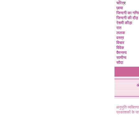
चरित्
र
छाया
जिन्दगी का गणि
जिन्दगी की दौड़
रेशमी कीड़ा
रात
ललक
वस्त्र
विचार
विवेक
वैमनस्य
सामीप्य
सौदा
अ
अनुभूति व्यक्ति
प्रकाशकों के प