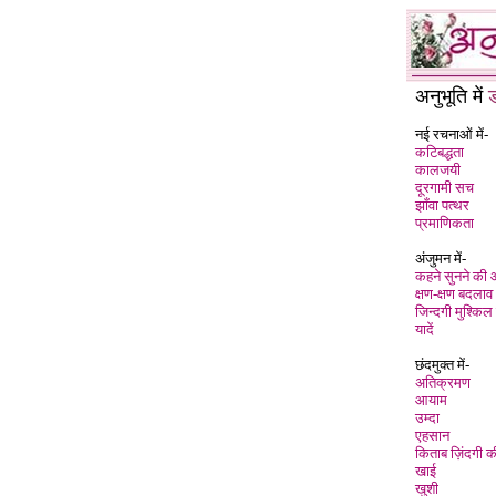
अनुभूति में
नई रचनाओं में-
कटिबद्धता
कालजयी
दूरगामी सच
झाँवा पत्थर
प्रमाणिकता
अंजुमन में-
कहने सुनने की
क्षण-क्षण बदलाव
जिन्दगी मुश्किल 
यादें
छंदमुक्त में-
अतिक्रमण
आयाम
उम्दा
एहसान
किताब ज़िंदगी क
खाई
खुशी