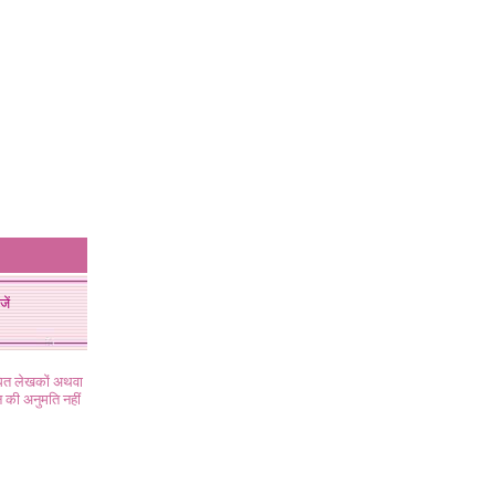
जें
ंधित लेखकों अथवा
 की अनुमति नहीं