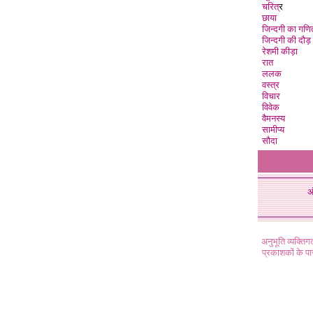
चरित्
र
छाया
जिन्दगी का गणि
जिन्दगी की दौड़
रेशमी कीड़ा
रात
ललक
वस्त्र
विचार
विवेक
वैमनस्य
सामीप्य
सौदा
अ
अनुभूति व्यक्ति
प्रकाशकों के प