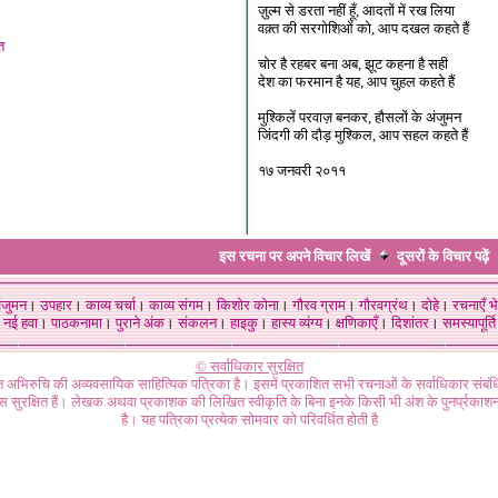
ज़ुल्म से डरता नहीं हूँ, आदतों में रख लिया
वक़्त की सरगोशिओं को, आप दखल कहते हैं
त
चोर है रहबर बना अब, झूट कहना है सही
देश का फरमान है यह, आप चुहल कहते हैं
मुश्किलें परवाज़ बनकर, हौसलों के अंजुमन
जिंदगी की दौड़ मुश्किल, आप सहल कहते हैं
१७ जनवरी २०११
इस रचना पर अपने विचार लिखें
दूसरों के विचार
पढ़ें
ंजुमन
।
उपहार
।
काव्य चर्चा
।
काव्य संगम
।
किशोर कोना
।
गौरव ग्राम
।
गौरवग्रंथ
।
दोहे
।
रचनाएँ भे
नई हवा
।
पाठकनामा
।
पुराने अंक
।
संकलन
।
हाइकु
।
हास्य व्यंग्य
।
क्षणिकाएँ
।
दिशांतर
।
समस्यापूर्ति
© सर्वाधिकार सुरक्षित
गत अभिरुचि की अव्यवसायिक साहित्यिक पत्रिका है। इसमें प्रकाशित सभी रचनाओं के सर्वाधिकार संब
ास सुरक्षित हैं। लेखक अथवा प्रकाशक की लिखित स्वीकृति के बिना इनके किसी भी अंश के पुनर्प्रकाशन
है। यह पत्रिका प्रत्येक सोमवार को परिवर्धित होती है