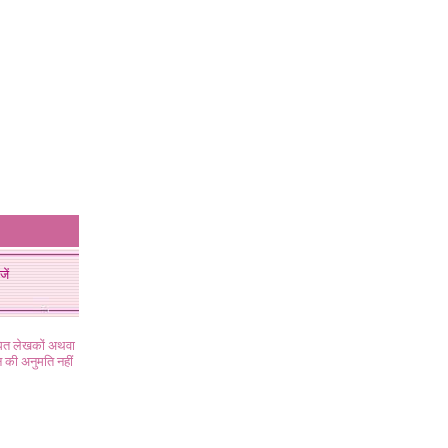
जें
ंधित लेखकों अथवा
 की अनुमति नहीं