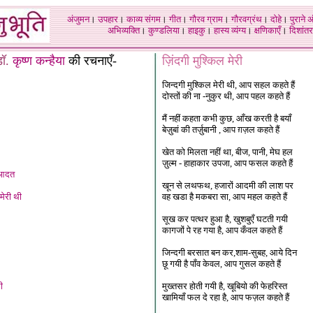
अंजुमन
।
उपहार
।
काव्य संगम
।
गीत
।
गौरव ग्राम
।
गौरवग्रंथ
।
दोहे
।
पुराने 
अभिव्यक्ति
।
कुण्डलिया
।
हाइकु
।
हास्य व्यंग्य
।
क्षणिकाएँ
।
दिशांतर
ड
ॉ.
कृष्ण कन्हैया
की रचनाएँ-
ज़िंदगी मुश्किल मेरी
जिन्दगी मुश्किल मेरी थी, आप सहल कहते हैं
दोस्तों की ना -नुकुर थी, आप पहल कहते हैं
मैं नहीं कहता कभी कुछ, आँख करती है बयाँ
बेज़ुबां की तर्ज़ुबानी , आप ग़ज़ल कहते हैं
खेत को मिलता नहीं था, बीज, पानी, मेघ हल
ज़ुल्म - हाहाकार उपजा, आप फसल कहते हैं
 आदत
खून से लथफथ, हजारों आदमी की लाश पर
मेरी थी
वह खडा है मकबरा सा, आप महल कहते हैं
सूख कर पत्थर हुआ है, खुशबुएँ घटती गयी
कागजों पे रह गया है, आप कँवल कहते हैं
जिन्दगी बरसात बन कर,शाम-सुबह, आये दिन
छू गयी है पाँव केवल, आप गुसल कहते हैं
ी
मुख्तसर होती गयी है, खूबियो की फेहरिस्त
खामियाँ फल दे रहा है, आप फज़ल कहते हैं