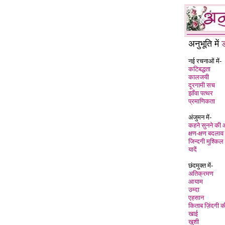
अनुभूति में
नई रचनाओं में-
कटिबद्धता
कालजयी
दूरगामी सच
झाँवा पत्थर
प्रमाणिकता
अंजुमन में-
कहने सुनने की
क्षण-क्षण बदलाव
जिन्दगी मुश्किल 
यादें
छंदमुक्त में-
अतिक्रमण
आयाम
उम्दा
एहसान
किताब ज़िंदगी क
खाई
खुशी