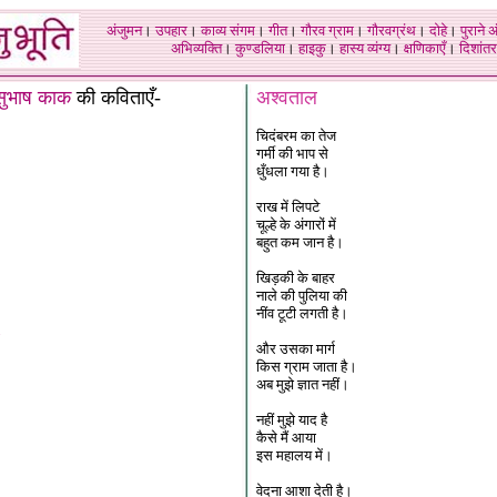
अंजुमन
।
उपहार
।
काव्य संगम
।
गीत
।
गौरव ग्राम
।
गौरवग्रंथ
।
दोहे
।
पुराने 
अभिव्यक्ति
।
कुण्डलिया
।
हाइकु
।
हास्य व्यंग्य
।
क्षणिकाएँ
।
दिशांतर
सुभाष काक
की कविताएँ-
अश्वताल
चिदंबरम का तेज
गर्मी की भाप से
धुँधला गया है।
राख में लिपटे
चूल्हे के अंगारों में
बहुत कम जान है।
खिड़की के बाहर
नाले की पुलिया की
नींव टूटी लगती है।
और उसका मार्ग
किस ग्राम जाता है।
अब मुझे ज्ञात नहीं।
नहीं मुझे याद है
कैसे मैं आया
इस महालय में।
वेदना आशा देती है।