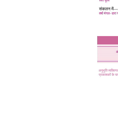
श्वेत फूल
संकलन में—
वर्षा मंगल–डरा प
अ
अनुभूति व्यक्ति
प्रकाशकों के प