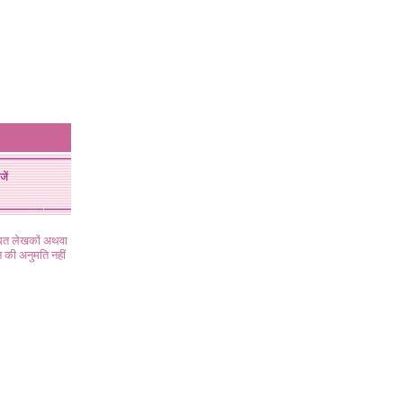
जें
ंधित लेखकों अथवा
 की अनुमति नहीं