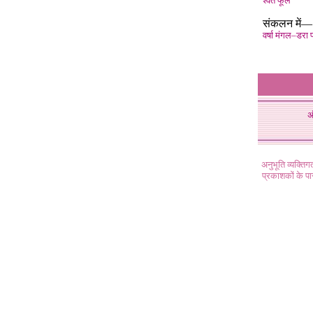
श्वेत फूल
संकलन में—
वर्षा मंगल–डरा प
अ
अनुभूति व्यक्ति
प्रकाशकों के प