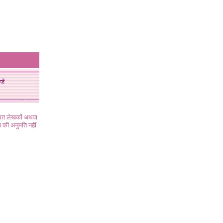
जें
ंधित लेखकों अथवा
 की अनुमति नहीं