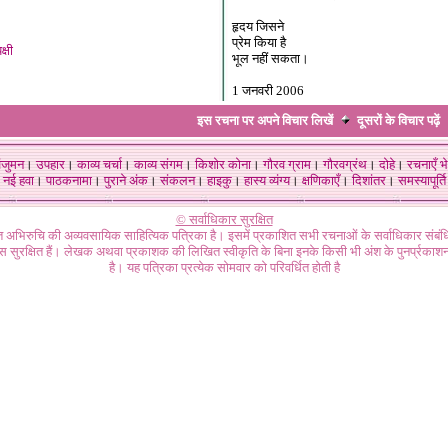
हृदय जिसने
प्रेम किया है
क्षी
भूल नहीं सकता।
1 जनवरी 2006
इस रचना पर अपने विचार लिखें
दूसरों के विचार
पढ़ें
ंजुमन
।
उपहार
।
काव्य चर्चा
।
काव्य संगम
।
किशोर कोना
।
गौरव ग्राम
।
गौरवग्रंथ
।
दोहे
।
रचनाएँ भे
नई हवा
।
पाठकनामा
।
पुराने अंक
।
संकलन
।
हाइकु
।
हास्य व्यंग्य
।
क्षणिकाएँ
।
दिशांतर
।
समस्यापूर्ति
© सर्वाधिकार सुरक्षित
गत अभिरुचि की अव्यवसायिक साहित्यिक पत्रिका है। इसमें प्रकाशित सभी रचनाओं के सर्वाधिकार संब
ास सुरक्षित हैं। लेखक अथवा प्रकाशक की लिखित स्वीकृति के बिना इनके किसी भी अंश के पुनर्प्रकाशन
है। यह पत्रिका प्रत्येक सोमवार को परिवर्धित होती है