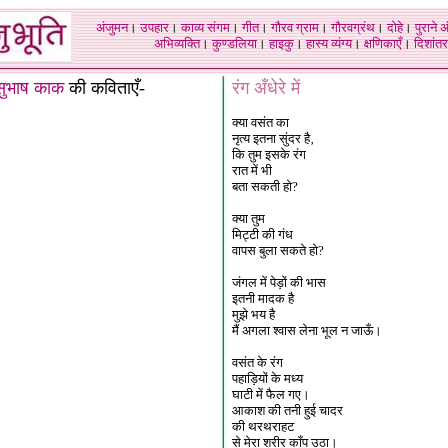
अंजुमन
।
उपहार
।
काव्य संगम
।
गीत
।
गौरव ग्राम
।
गौरवग्रंथ
।
दोहे
।
पुराने 
अभिव्यक्ति
।
कुण्डलिया
।
हाइकु
।
हास्य व्यंग्य
।
क्षणिकाएँ
।
दिशांतर
सुभाष काक
की कविताएँ-
रंग अँधेरे में
क्या वसंत का
नृत्य इतना सुंदर है‚
कि तुम इसके रंग
रात में भी
बता सकती हो?
क्या तुम
मिट्टी की गंध
वापस बुला सकते हो?
जंगल में पेड़ों की भास
इतनी मादक है
मुझे भय है
मैं अगला श्वास लेना भूल न जाऊँ।
वसंत के रंग
पहाड़ियों के मध्य
घाटी में फैल गए।
आकाश की तनी हुई चादर
की थरथराहट
से मेरा शरीर काँप उठा।