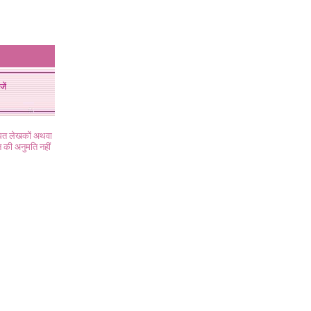
जें
ंधित लेखकों अथवा
 की अनुमति नहीं