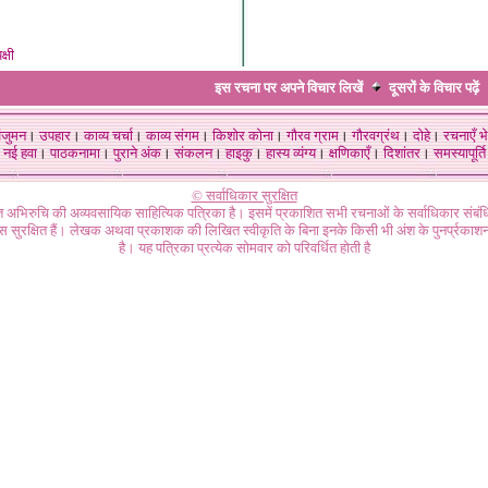
क्षी
इस रचना पर अपने विचार लिखें
दूसरों के विचार
पढ़ें
ंजुमन
।
उपहार
।
काव्य चर्चा
।
काव्य संगम
।
किशोर कोना
।
गौरव ग्राम
।
गौरवग्रंथ
।
दोहे
।
रचनाएँ भे
नई हवा
।
पाठकनामा
।
पुराने अंक
।
संकलन
।
हाइकु
।
हास्य व्यंग्य
।
क्षणिकाएँ
।
दिशांतर
।
समस्यापूर्ति
© सर्वाधिकार सुरक्षित
गत अभिरुचि की अव्यवसायिक साहित्यिक पत्रिका है। इसमें प्रकाशित सभी रचनाओं के सर्वाधिकार संब
ास सुरक्षित हैं। लेखक अथवा प्रकाशक की लिखित स्वीकृति के बिना इनके किसी भी अंश के पुनर्प्रकाशन
है। यह पत्रिका प्रत्येक सोमवार को परिवर्धित होती है