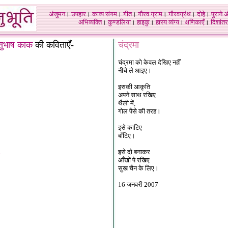
अंजुमन
।
उपहार
।
काव्य संगम
।
गीत
।
गौरव ग्राम
।
गौरवग्रंथ
।
दोहे
।
पुराने 
अभिव्यक्ति
।
कुण्डलिया
।
हाइकु
।
हास्य व्यंग्य
।
क्षणिकाएँ
।
दिशांतर
सुभाष काक
की कविताएँ-
चंद्रमा
चंद्रमा
को केवल देखिए नहीं
नीचे ले आइए।
इसकी आकृति
अपने साथ रखिए
थैली में,
गोल पैसे की तरह।
इसे काटिए
बाँटिए।
इसे दो बनाकर
आँखों पे रखिए
सुख चैन के लिए।
16 जनवरी 2007