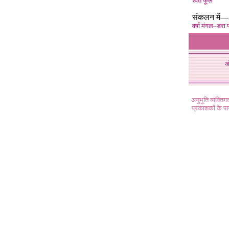
श्वेत फूल
संकलन में—
वर्षा मंगल–डरा प
अ
अनुभूति व्यक्ति
प्रकाशकों के प