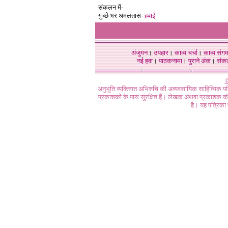
संकलन में
-
गुच्छे भर अमलतास-
हवाई
अंजुमन
।
उपहार
।
काव्य चर्चा
।
काव्य संग
नई हवा
।
पाठकनामा
।
पुराने अंक
।
संक
©
अनुभूति व्यक्तिगत अभिरुचि की अव्यवसायिक साहित्यिक प
प्रकाशकों के पास सुरक्षित हैं। लेखक अथवा प्रकाशक की 
है। यह पत्रिका प