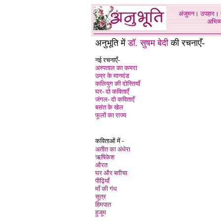
अंजुमन
।
उपहार
।
अभिव्य
अनुभूति में
डॉ. सुषम बेदी
की रचनाएँ-
नई रचनाएँ-
अस्पताल का कमरा
उम्र के मानदंड
कलियुग की दोस्तियाँ
घर- दो कविताएँ
जंगल- दो कविताएँ
बसंत के खेल
फूलों का राज्य
कविताओं में -
अतीत का अंधेरा
ऋषिकेश
औरत
घर और बग़ीचा
पीढ़िया
माँ की गंध
सूत्र
हिमपात
हुजूम