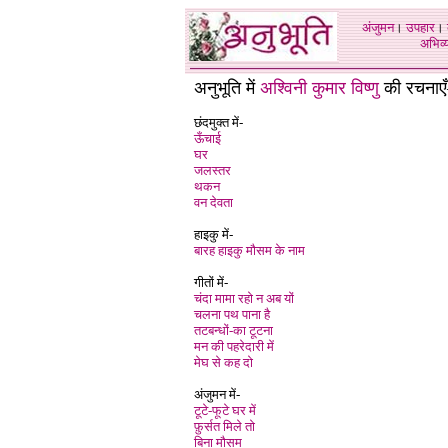
अंजुमन
।
उपहार
।
अभिव्य
अनुभूति में
अश्विनी कुमार विष्णु
की रचनाएँ
छंदमुक्त में-
ऊँचाई
घर
जलस्तर
थकन
वन देवता
हाइकु में-
बारह हाइकु मौसम के नाम
गीतों में-
चंदा मामा रहो न अब यों
चलना पथ पाना है
तटबन्धों-का टूटना
मन की पहरेदारी में
मेघ से कह दो
अंजुमन में-
टूटे-फूटे घर में
फ़ुर्सत मिले तो
बिना मौसम