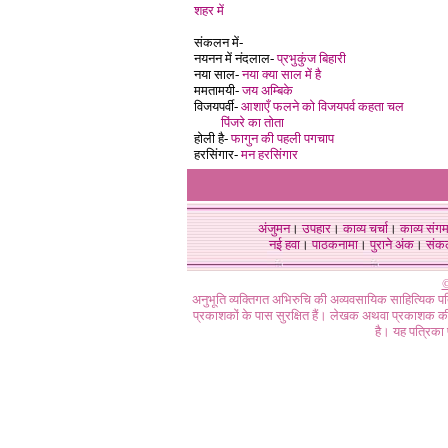
शहर में
संकलन में-
नयनन में नंदलाल-
प्रभुकुंज बिहारी
नया साल-
नया क्या साल में है
ममतामयी-
जय अम्बिके
विजयपर्वी-
आशाएँ फलने को विजयपर्व कहता चल
पिंजरे का तोता
होली है-
फागुन की पहली पगचाप
हरसिंगार-
मन हरसिंगार
अंजुमन
।
उपहार
।
काव्य चर्चा
।
काव्य संग
नई हवा
।
पाठकनामा
।
पुराने अंक
।
संक
©
अनुभूति व्यक्तिगत अभिरुचि की अव्यवसायिक साहित्यिक प
प्रकाशकों के पास सुरक्षित हैं। लेखक अथवा प्रकाशक की 
है। यह पत्रिका प