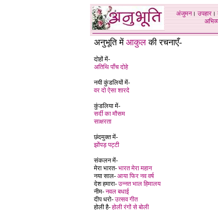
अंजुमन
।
उपहार
।
अभिव्य
अनुभूति में
आकुल
की रचनाएँ-
दोहों में-
अतिथि पाँच दोहे
नयी कुंडलियों में-
वर दो ऐसा शारदे
कुंडलिया में-
सर्दी का मौसम
साक्षरता
छंदमुक्त में-
झोंपड़ पट्टी
संकलन में-
मेरा भारत-
भारत मेरा महान
नया साल-
आया फिर नव वर्ष
देश हमारा-
उन्नत भाल हिमालय
नीम-
नवल बधाई
दीप धरो-
उत्सव गीत
होली है-
होली रंगों से बोली