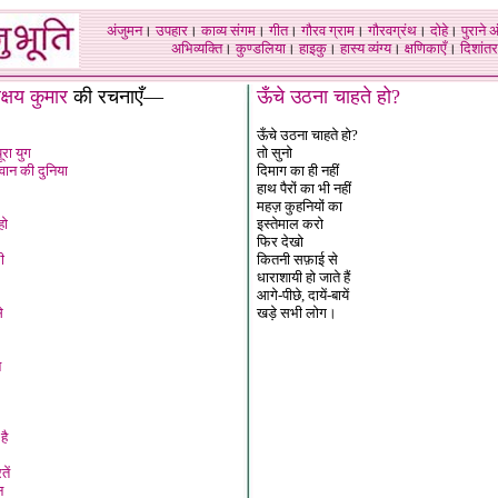
अंजुमन
।
उपहार
।
काव्य संगम
।
गीत
।
गौरव ग्राम
।
गौरवग्रंथ
।
दोहे
।
पुराने 
अभिव्यक्ति
।
कुण्डलिया
।
हाइकु
।
हास्य व्यंग्य
।
क्षणिकाएँ
।
दिशांतर
क्षय कुमार
की रचनाएँ—
ऊँचे उठना चाहते हो?
ऊँचे उठना चाहते हो?
ूरा युग
तो सुनो
न की दुनिया
दिमाग का ही नहीं
हाथ पैरों का भी नहीं
महज़ कुहनियों का
हो
इस्तेमाल करो
फिर देखो
ी
कितनी सफ़ाई से
धाराशायी हो जाते हैं
आगे-पीछे, दायें-बायें
े
खड़े सभी लोग।
न
है
ें
न