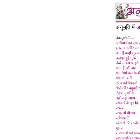
अनुभूति में
अ
छंदमुक्त में—
अंधियारे का एक प
इनसारन और भगवा
उगा है कहीं सूरज
उलझी हुई गुत्थी
ऊँचे उठना चाहते 
कल ही की बात
गलतियाँ कर के भ
गांव की बातें
ट्रेन की खिड़की
तोपों और बंदूकों स
दिवस मूर्खों का
नहीं सहा जाता
पखवारे के हर दि
पत्थर
पतझड़ी मौसम
परिभाषाएँ
पर्वत तो फिर पर्वत 
बुढ़ापा
राजधानी की इमारत
स्वप्न आखिर स्वप्