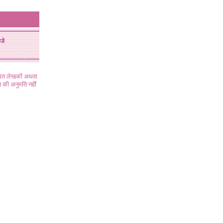
जें
ंधित लेखकों अथवा
 की अनुमति नहीं