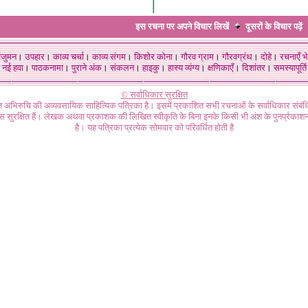
इस रचना पर अपने विचार लिखें
दूसरों के विचार
पढ़ें
ंजुमन
।
उपहार
।
काव्य चर्चा
।
काव्य संगम
।
किशोर कोना
।
गौरव ग्राम
।
गौरवग्रंथ
।
दोहे
।
रचनाएँ भे
नई हवा
।
पाठकनामा
।
पुराने अंक
।
संकलन
।
हाइकु
।
हास्य व्यंग्य
।
क्षणिकाएँ
।
दिशांतर
।
समस्यापूर्ति
© सर्वाधिकार सुरक्षित
गत अभिरुचि की अव्यवसायिक साहित्यिक पत्रिका है। इसमें प्रकाशित सभी रचनाओं के सर्वाधिकार संब
ास सुरक्षित हैं। लेखक अथवा प्रकाशक की लिखित स्वीकृति के बिना इनके किसी भी अंश के पुनर्प्रकाशन
है। यह पत्रिका प्रत्येक सोमवार को परिवर्धित होती है