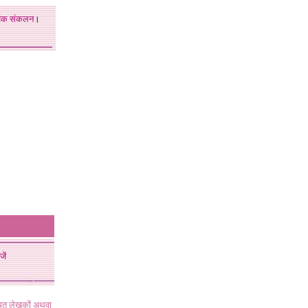
अंक
संकलन
।
जें
ंधित लेखकों अथवा