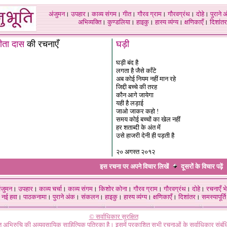
अंजुमन
।
उपहार
।
काव्य संगम
।
गीत
।
गौरव ग्राम
।
गौरवग्रंथ
।
दोहे
।
पुराने 
अभिव्यक्ति
।
कुण्डलिया
।
हाइकु
।
हास्य व्यंग्य
।
क्षणिकाएँ
।
दिशांतर
ीता दास
की रचनाएँ
घड़ी
घड़ी बंद है
लगता है जैसे काँटे
अब कोई नियम नहीं मान रहे
जिद्दी बच्चे की तरह
कौन आगे जायेगा
यही है लड़ाई
जाओ जाकर कहो !
समय कोई बच्चों का खेल नहीं
हर शताब्दी के अंत में
उसे हाजरी देनी ही पड़ती है
२० अगस्त २०१२
इस रचना पर अपने विचार लिखें
दूसरों के विचार
पढ़ें
ंजुमन
।
उपहार
।
काव्य चर्चा
।
काव्य संगम
।
किशोर कोना
।
गौरव ग्राम
।
गौरवग्रंथ
।
दोहे
।
रचनाएँ भे
नई हवा
।
पाठकनामा
।
पुराने अंक
।
संकलन
।
हाइकु
।
हास्य व्यंग्य
।
क्षणिकाएँ
।
दिशांतर
।
समस्यापूर्ति
© सर्वाधिकार सुरक्षित
गत अभिरुचि की अव्यवसायिक साहित्यिक पत्रिका है। इसमें प्रकाशित सभी रचनाओं के सर्वाधिकार संब