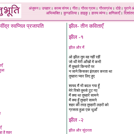
अंजुमन
।
उपहार
।
काव्य संगम
।
गीत
।
गौरव ग्राम
।
गौरवग्रंथ
।
दोहे
।
पुराने 
अभिव्यक्ति
।
कुण्डलिया
।
हाइकु
।
हास्य व्यंग्य
।
क्षणिकाएँ
।
दिशांतर
वींद्र स्वप्निल प्रजापति
झील- तीन कविताएँ
झील -१
झील और मैं
ओ झील तुम वह नहीं रहीं
जो थीं मेरी आँखों में कभी
एँ
मैं तुम्हारे किनारों पर
 हुआ
न जाने किसका इंतज़ार करता था
तुम्हारा प्यार लिए हुए
शायद मैं भी बदल गया हूँ
मेरे रिश्ते तुमसे टूट गए
मैं क्या था तुम्हारे सामने
मैं क्या हूँ तुम्हारे सामने
शहर की तरह तुम्हारी लहरों को
ग्रसता हुआ एक धुआँ
ह
झील -२
एँ
झील और सुंदरता
रहा है शहर