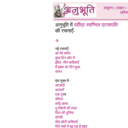
अंजुमन
।
उपहार
।
अभिव्य
अनुभूति में
रवींद्र स्वप्निल प्रजापति
की रचनाएँ-
नई रचनाएँ-
ओ मेरे शरीर
कुछ दिन और मैं
झील- तीन कविताएँ
मैं इश्क का दिन हुआ
सफर
छंद मुक्त में-
आज़ादी
आसमाँ
एक दृश्
य
कीमत
कोई आशा
तू रौशनी की तरह
दिल की दुनिया
दोस्ती
पाँच छोटी कविताएँ
मेरी नसों में बह रहा है शहर