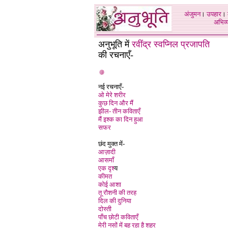
अंजुमन
।
उपहार
।
अभिव्य
अनुभूति में
रवींद्र स्वप्निल प्रजापति
की रचनाएँ-
नई रचनाएँ-
ओ मेरे शरीर
कुछ दिन और मैं
झील- तीन कविताएँ
मैं इश्क का दिन हुआ
सफर
छंद मुक्त में-
आज़ादी
आसमाँ
एक दृश्
य
कीमत
कोई आशा
तू रौशनी की तरह
दिल की दुनिया
दोस्ती
पाँच छोटी कविताएँ
मेरी नसों में बह रहा है शहर