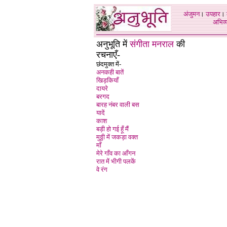
अंजुमन
।
उपहार
।
अभिव्य
अनुभूति में
संगीता मनराल
की
रचनाएँ-
छंदमुक्त में-
अनकही बातें
खिड़कियाँ
दायरे
बरगद
बारह नंबर वाली बस
यादें
काश
बड़ी हो गई हूँ मैं
मुठ्ठी में जकड़ा वक्त
माँ
मेरे गाँव का आँगन
रात में भीगी पलकें
वे रंग