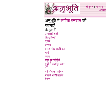
अंजुमन
।
उपहार
।
अभिव्य
अनुभूति में
संगीता मनराल
की
रचनाएँ-
छंदमुक्त में-
अनकही बातें
खिड़कियाँ
दायरे
बरगद
बारह नंबर वाली बस
यादें
काश
बड़ी हो गई हूँ मैं
मुठ्ठी में जकड़ा वक्त
माँ
मेरे गाँव का आँगन
रात में भीगी पलकें
वे रंग