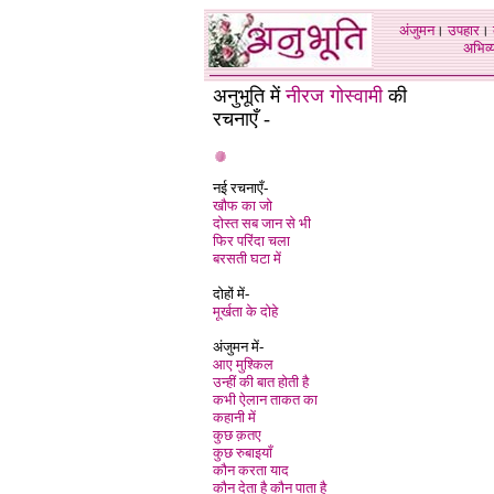
अंजुमन
।
उपहार
।
अभिव्य
अनुभूति में
नीरज गोस्वामी
की
रचनाएँ -
नई रचनाएँ
-
खौफ का जो
दोस्त सब जान से भी
फिर परिंदा चला
बरसती घटा में
दोहों में-
मूर्खता के दोहे
अंजुमन में-
आए मुश्किल
उन्हीं की बात होती है
कभी ऐलान ताकत का
कहानी में
कुछ क़तए
कुछ रुबाइयाँ
कौन करता याद
कौन देता है कौन पाता है