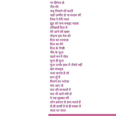
गर हिम्मत हो
गीत तेरे
जड़ जिसने थी काटी
जहाँ उम्मीद हो ना मरहम की
जिस पे तेरी नज़र
झूठ को सच बनाइए साहब
तल्खियाँ दिल मे
तेरे आने की ख़बर
तोड़ना इस देश को
दिल का दरवाज़ा
दिल का मेरे
दिल के रिश्
ते
नीम के फूल
पहले मन में तोल
फूल ही फूल
फूल उनके हाथ में जँचते नही
बात सचमुच
भला करता है जो
मान लूँ मै
मिलने का भरोसा
याद आए तो
याद की बरसातों में
याद भी आते क्यों हो
ये राह मुहब्बत की
लोग हसरत से हाथ मलते हैं
वो ही काशी है वो ही मक्का है
साल दर साल