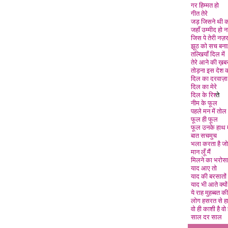
गर हिम्मत हो
गीत तेरे
जड़ जिसने थी 
जहाँ उम्मीद हो 
जिस पे तेरी नज़
झूठ को सच बना
तल्खियाँ दिल मे
तेरे आने की ख़ब
तोड़ना इस देश 
दिल का दरवाज़ा
दिल का मेरे
दिल के रिश्
ते
नीम के फूल
पहले मन में तोल
फूल ही फूल
फूल उनके हाथ मे
बात सचमुच
भला करता है जो
मान लूँ मै
मिलने का भरोस
याद आए तो
याद की बरसातों म
याद भी आते क्यों
ये राह मुहब्बत की
लोग हसरत से हा
वो ही काशी है वो 
साल दर साल