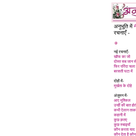
अनुभूति में
न
रचनाएँ -
नई रचनाएँ
-
खौफ का जो
दोस्त सब जान स
फिर परिंदा चला
बरसती घटा में
दोहों में-
मूर्खता के दोहे
अंजुमन में-
आए मुश्किल
उन्हीं की बात होत
कभी ऐलान ताक
कहानी में
कुछ क़तए
कुछ रुबाइयाँ
कौन करता याद
कौन देता है कौन 