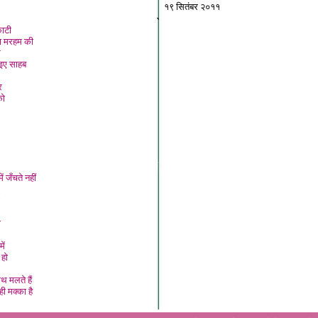
१९ सितंबर २०११
`
काटी
ना मरहम की
र
इए साहब
र
को
ं जँचते नही
ा
ें
 हो
थ मलते हैं
ही मक्का है