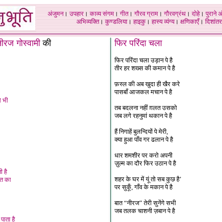
अंजुमन
।
उपहार
।
काव्य संगम
।
गीत
।
गौरव ग्राम
।
गौरवग्रंथ
।
दोहे
।
पुराने 
अभिव्यक्ति
।
कुण्डलिया
।
हाइकु
।
हास्य व्यंग्य
।
क्षणिकाएँ
।
दिशांतर
ीरज गोस्वामी
की
फिर परिंदा चला
फिर परिंदा चला उड़ान पे है
तीर हर शख्स की कमान पे है
फ़स्ल की अब खुदा ही खैर करे
पासबाँ आजकल मचान पे है
े भी
तब बदलना नहीं ग़लत उसको
जब लगे रहनुमां थकान पे है
हैं निगाहें बुलन्दियों पे मेरी,
क्या हुआ पाँव गर ढलान पे है
धार शमशीर पर करो अपनी
ज़ुल्म का दौर फिर उठान पे है
ी है
शहर के घर में यूं तो सब कुछ है’
त का
पर सुकूँ, गाँव के मकान पे है
बात “नीरज” तेरी सुनेंगे सभी
जब तलक चाशनी ज़बान पे है
पाता है