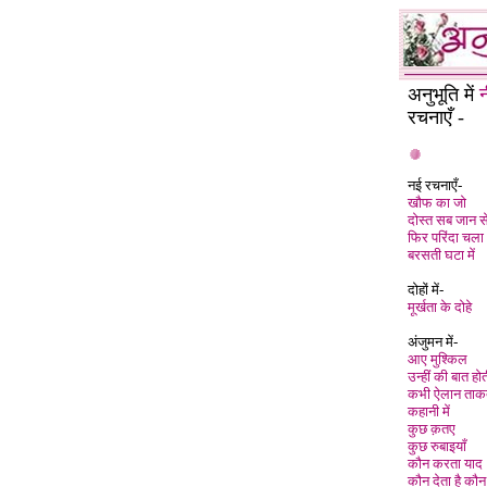
अनुभूति में
न
रचनाएँ -
नई रचनाएँ
-
खौफ का जो
दोस्त सब जान स
फिर परिंदा चला
बरसती घटा में
दोहों में-
मूर्खता के दोहे
अंजुमन में-
आए मुश्किल
उन्हीं की बात होत
कभी ऐलान ताक
कहानी में
कुछ क़तए
कुछ रुबाइयाँ
कौन करता याद
कौन देता है कौन 