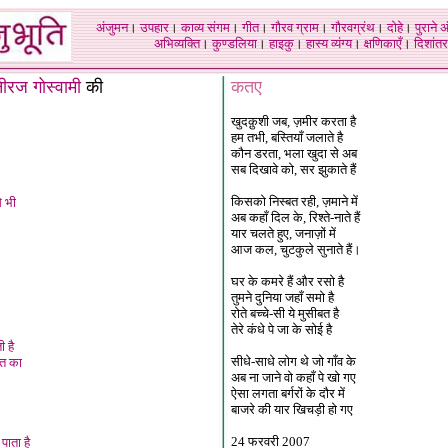
अंजुमन
।
उपहार
।
काव्य संगम
।
गीत
।
गौरव ग्राम
।
गौरवग्रंथ
।
दोहे
।
पुराने 
अभिव्यक्ति
।
कुण्डलिया
।
हाइकु
।
हास्य व्यंग्य
।
क्षणिकाएँ
।
दिशांतर
ीरज गोस्वामी
की
कतए
खुदक़ुशी जब, ज़मीर करता है
हम तभी, बस्तियाँ जलाते है
कौन डरता, भला खुदा से अब
सब दिखावे को, सर झुकाते हैं
किसको निस्बत रही, ज़माने में
े भी
अब कहाँ दिल के, रिश्ते-नाते हैं
यार चलते हुए, जनाज़ों में
आज कल, चुटकुले सुनाते हैं।
घर के कमरे हैं और रसो है
तुमने दुनिया जहाँ समो है
रोते बच्चे-सी ये मुसीबत है
तेरे कंधे पे जा के सोई है
ी है
सीधे-साधे लोग थे जो गाँव के
त का
अब ना जाने वो कहाँ पे खो गए
ऐसा लगता बर्गरों के दौर में
बाजरे की यार खिचड़ी हो गए
24 फरवरी 2007
पाता है