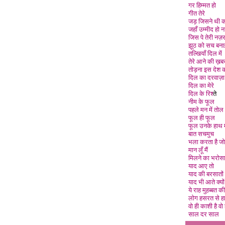
गर हिम्मत हो
गीत तेरे
जड़ जिसने थी 
जहाँ उम्मीद हो 
जिस पे तेरी नज़
झूठ को सच बना
तल्खियाँ दिल मे
तेरे आने की ख़ब
तोड़ना इस देश 
दिल का दरवाज़ा
दिल का मेरे
दिल के रिश्
ते
नीम के फूल
पहले मन में तोल
फूल ही फूल
फूल उनके हाथ मे
बात सचमुच
भला करता है जो
मान लूँ मै
मिलने का भरोस
याद आए तो
याद की बरसातों म
याद भी आते क्यों
ये राह मुहब्बत की
लोग हसरत से हा
वो ही काशी है वो 
साल दर साल