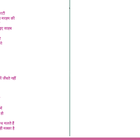
`
काटी
ना मरहम की
र
इए साहब
र
को
ं जँचते नही
ा
ें
 हो
थ मलते हैं
ही मक्का है