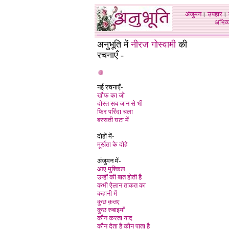
अंजुमन
।
उपहार
।
अभिव्य
अनुभूति में
नीरज गोस्वामी
की
रचनाएँ -
नई रचनाएँ
-
खौफ का जो
दोस्त सब जान से भी
फिर परिंदा चला
बरसती घटा में
दोहों में-
मूर्खता के दोहे
अंजुमन में-
आए मुश्किल
उन्हीं की बात होती है
कभी ऐलान ताकत का
कहानी में
कुछ क़तए
कुछ रुबाइयाँ
कौन करता याद
कौन देता है कौन पाता है