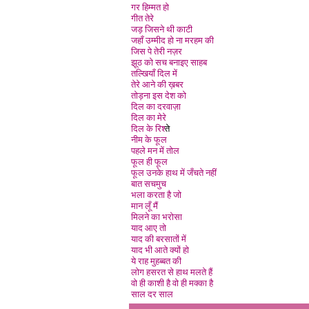
गर हिम्मत हो
गीत तेरे
जड़ जिसने थी काटी
जहाँ उम्मीद हो ना मरहम की
जिस पे तेरी नज़र
झूठ को सच बनाइए साहब
तल्खियाँ दिल मे
तेरे आने की ख़बर
तोड़ना इस देश को
दिल का दरवाज़ा
दिल का मेरे
दिल के रिश्
ते
नीम के फूल
पहले मन में तोल
फूल ही फूल
फूल उनके हाथ में जँचते नही
बात सचमुच
भला करता है जो
मान लूँ मै
मिलने का भरोसा
याद आए तो
याद की बरसातों में
याद भी आते क्यों हो
ये राह मुहब्बत की
लोग हसरत से हाथ मलते हैं
वो ही काशी है वो ही मक्का है
साल दर साल