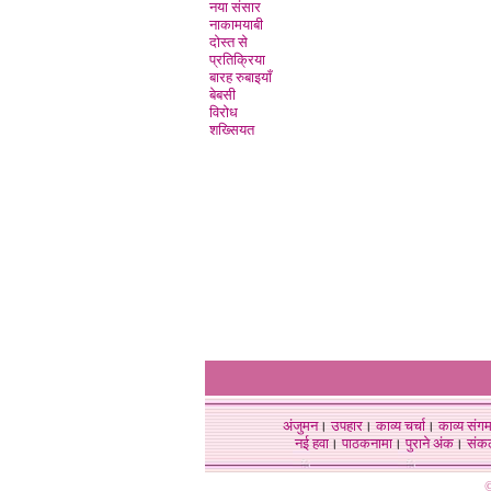
नया संसार
नाकामयाबी
दोस्त से
प्रतिक्रिया
बारह रुबाइयाँ
बेबसी
विरोध
शख्सियत
अंजुमन
।
उपहार
।
काव्य चर्चा
।
काव्य संग
नई हवा
।
पाठकनामा
।
पुराने अंक
।
संक
©