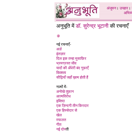
अंजुमन
।
उपहार
।
अभिव्य
अनुभूति में
डॉ. सुरेन्द्र भूटानी
की रचनाएँ
नई रचनाएँ-
अर्ज़
इंतज़ार
दिल इक तन्हा मुसाफ़िर
भ्रमग्रस्त जीव
यादों की अँधेरी बंद गुफ़ाएँ
विवशता
सीढ़ियाँ जहाँ ख़त्म होती हैं
नज़्मों में-
अनोखे तूफ़ान
आत्मविरोध
इब्तिदा
एक ज़िन्दगी तीन किरदार
एक हिस्सेदार से
खेल
ग़फलत
गीत
नई दोस्
ती