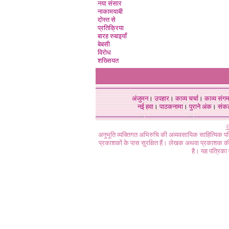
नया संसार
नाकामयाबी
दोस्त से
प्रतिक्रिया
बारह रुबाइयाँ
बेबसी
विरोध
शख्सियत
अंजुमन
।
उपहार
।
काव्य चर्चा
।
काव्य संग
नई हवा
।
पाठकनामा
।
पुराने अंक
।
संक
©
अनुभूति व्यक्तिगत अभिरुचि की अव्यवसायिक साहित्यिक प
प्रकाशकों के पास सुरक्षित हैं। लेखक अथवा प्रकाशक की 
है। यह पत्रिका प