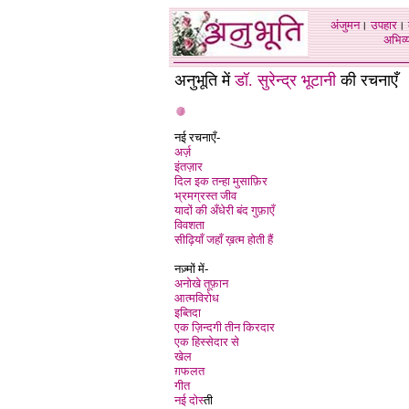
अंजुमन
।
उपहार
।
अभिव्य
अनुभूति में
डॉ. सुरेन्द्र भूटानी
की रचनाएँ
नई रचनाएँ-
अर्ज़
इंतज़ार
दिल इक तन्हा मुसाफ़िर
भ्रमग्रस्त जीव
यादों की अँधेरी बंद गुफ़ाएँ
विवशता
सीढ़ियाँ जहाँ ख़त्म होती हैं
नज़्मों में-
अनोखे तूफ़ान
आत्मविरोध
इब्तिदा
एक ज़िन्दगी तीन किरदार
एक हिस्सेदार से
खेल
ग़फलत
गीत
नई दोस्
ती